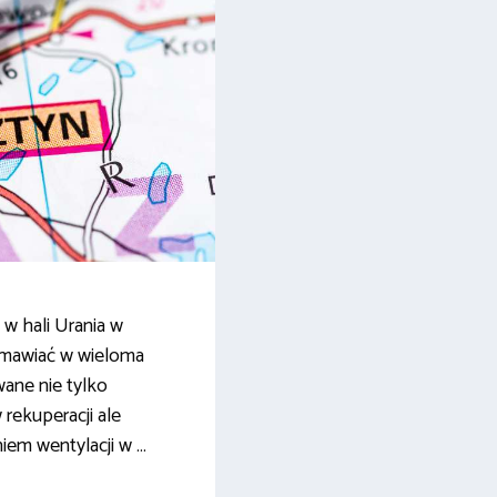
w hali Urania w
zmawiać w wieloma
wane nie tylko
ekuperacji ale
niem wentylacji w …