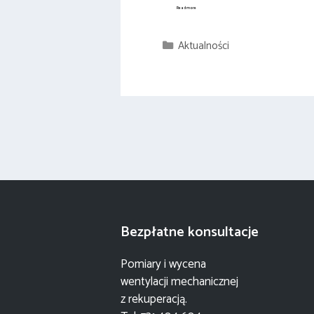
Montaż
Read more
i
regulacja
rekuperacji
w
Olsztynie
Kategorie
Aktualności
Bezpłatne konsultacje
Pomiary i wycena
wentylacji mechanicznej
z rekuperacją.